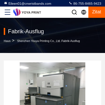
Eileen01@cnwristbands.com
86-755-8465-9423
Zitat
Fabrik-Ausflug
>
Haus
Shenzhen Youya Printing Co., Ltd. Fabrik-Ausflug