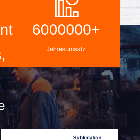
e
DDP. Lassen Sie uns Ihnen helfen,
die beste Lösung für all Ihre Sorgen
zu finden.
nt
6000000
+
Jahresumsatz
,
e
Sublimation