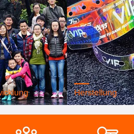
icklung
Herstellung
s professionelles
Fortgeschrittene automatisc
eam und Werkstatt für
Maschinen, streng
chrittene Maschinen. Wir
verfahrenskontrollierendes 
 zusammenarbeiten, um die
Wir können alle elektrische