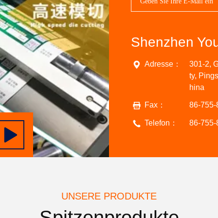
Shenzhen Youy
Adresse：
301-2, 
ty, Pin
hina
Fax：
86-755-
Telefon：
86-755-
UNSERE PRODUKTE
Spitzenprodukte