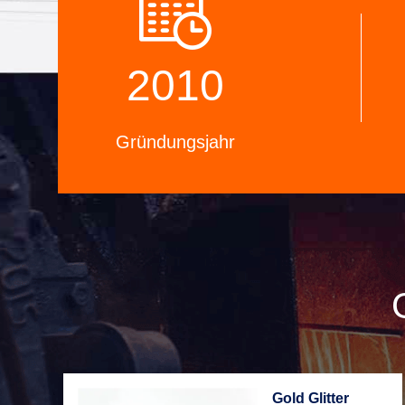
Qualitätskontrollsystem und ein
Produkt
professionelles Testlabor.
brauche
2010
Gründungsjahr
Gold Glitter