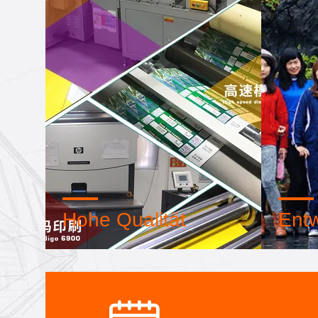
Hohe Qualität
Entw
Vertrauenssiegel, Bonitätsprüfung,
Interne
RoSH und Beurteilung der
Designt
Lieferfähigkeit. Das Unternehmen
fortges
verfügt über ein strenges
können