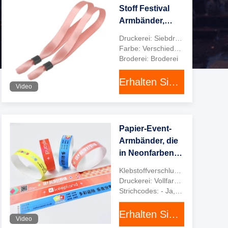
Stoff Festival
Armbänder,
OEM Custom
Druckerei: Siebdruck
Stoff
Farbe: Verschiedene Farben
c
+
Veranstaltung
Broderei: Broderei
Armbänder
Erhalten Sie besten Preis
Video
Papier-Event-
Armbänder, die
in Neonfarben
gedruckt
Klebstoffverschluss: - Ja, das ist es.
werden können
Druckerei: Vollfarben
Strichcodes: - Ja, das ist es.
Erhalten Sie besten Preis
Video