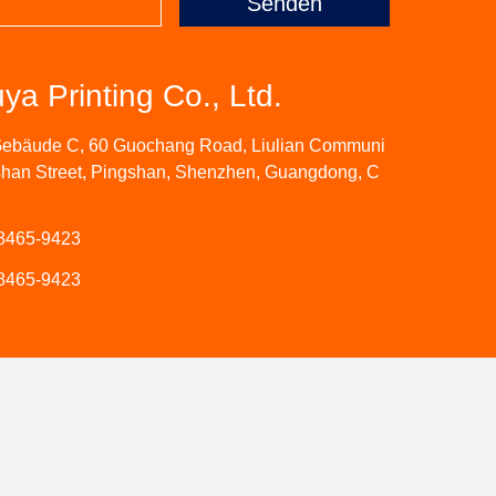
Senden
a Printing Co., Ltd.
Gebäude C, 60 Guochang Road, Liulian Communi
gshan Street, Pingshan, Shenzhen, Guangdong, C
8465-9423
8465-9423