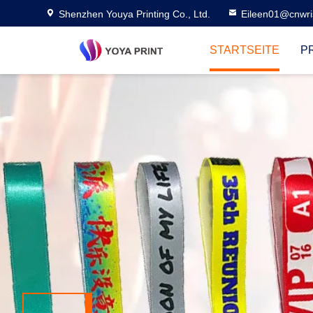
Shenzhen Youya Printing Co., Ltd.
Eileen01@cnwri
STARTSEITE
P