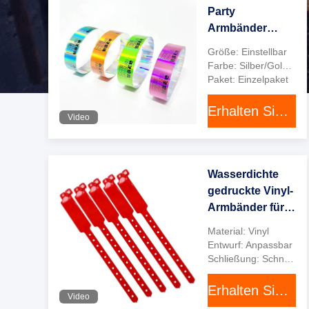
Party
Armbänder
Personalisiertes
Größe: Einstellbar
Laserdruck
Farbe: Silber/Gold/auf maßgeschneidert
Armband
Paket: Einzelpaket
Erhalten Sie besten Preis
Video
Wasserdichte
gedruckte Vinyl-
Armbänder für
Veranstaltungen
Material: Vinyl
Entwurf: Anpassbar
Schließung: Schnappschließung
Erhalten Sie besten Preis
Video