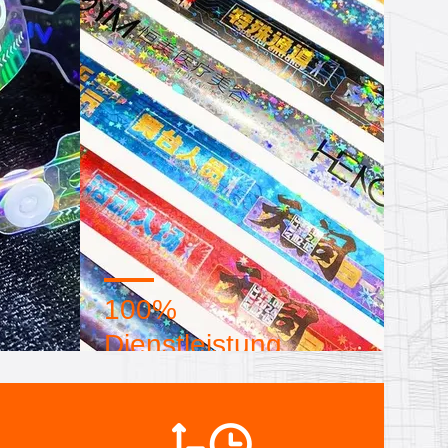
100%
Dienstleistung
he
Großhandels- und
System.
kundenspezifische kleine
n
Verpackungen, FOB, CIF, DDU und