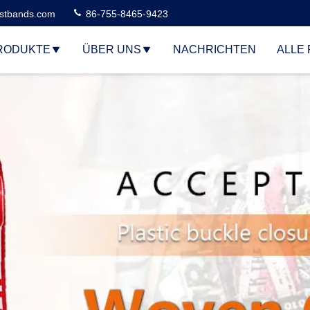
stbands.com
86-755-8465-9423
RODUKTE
ÜBER UNS
NACHRICHTEN
ALLE 