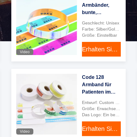
Armbänder,
Marvel
bunte,
persönliche
Geschlecht: Unisex
Glitzer-
Farbe: Silber/Gold/auf maßgeschneidert
events, et
Armbänder.
Größe: Einstellbar
Erhalten Sie besten Preis
Video
Kunden gedient
Code 128
Armband für
Patienten im
Krankenhaus
Entwurf: Custom Design, Stock Design und so weiter.
Name Tag
Größe: Erwachsen, pädiatrisch, Säuglings
Armband
Das Logo: Ein benutzerdefiniertes Logo, ein Lagerlogo usw.
Kunststoffmaterial
Erhalten Sie besten Preis
Video