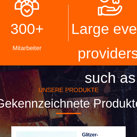
e zu entwickeln, die Sie
Endgeräte herstellen, die Si
n.
brauchen.
300
+
Large eve
Mitarbeiter
providers
such as
UNSERE PRODUKTE
Sam,
Gekennzeichnete Produkt
Disney,
Glitzer-