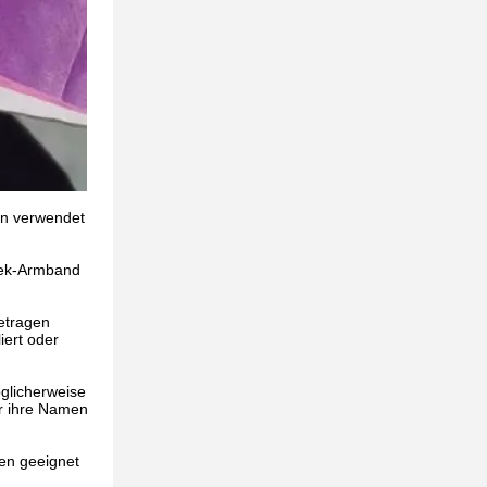
en verwendet
yvek-Armband
getragen
iert oder
öglicherweise
er ihre Namen
zen geeignet