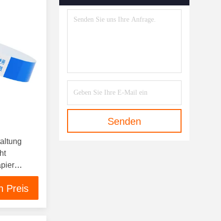
Senden
altung
ht
pier
n Preis
und