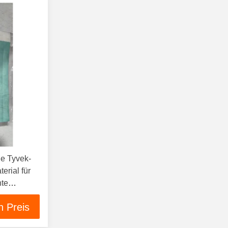
e Tyvek-
erial für
hte
n Preis