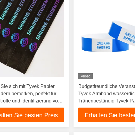
Video
Sie sich mit Tyvek Papier
Budgetfreundliche Veranst
ern bemerken, perfekt für
Tyvek Armband wasserdic
trolle und Identifizierung von
Tränenbeständig Tyvek Pa
henmengen.
Armbänder für
alten Sie besten Preis
Erhalten Sie beste
Veranstaltungssicherheit 
Markenbildung