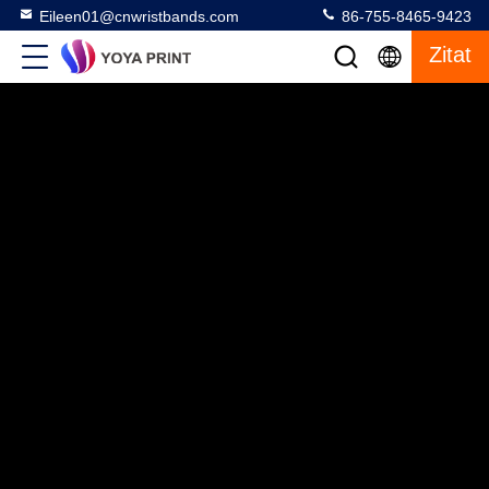
Eileen01@cnwristbands.com
86-755-8465-9423
Zitat