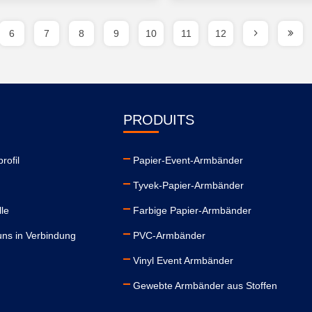
6
7
8
9
10
11
12
PRODUITS
rofil
Papier-Event-Armbänder
Tyvek-Papier-Armbänder
lle
Farbige Papier-Armbänder
uns in Verbindung
PVC-Armbänder
Vinyl Event Armbänder
Gewebte Armbänder aus Stoffen