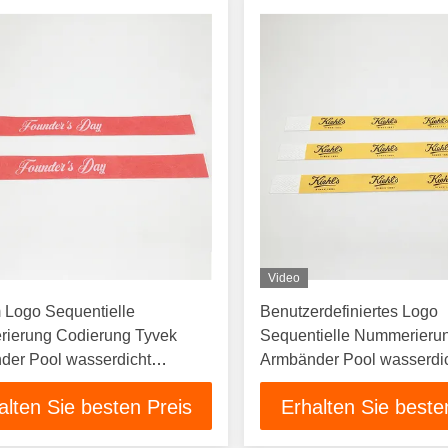
Video
 Logo Sequentielle
Benutzerdefiniertes Logo
ierung Codierung Tyvek
Sequentielle Nummerieru
der Pool wasserdicht
Armbänder Pool wasserdi
rbdruck Tyvek Armband
Vollfarbdruck Tyvek Armb
alten Sie besten Preis
Erhalten Sie beste
nd
Armband