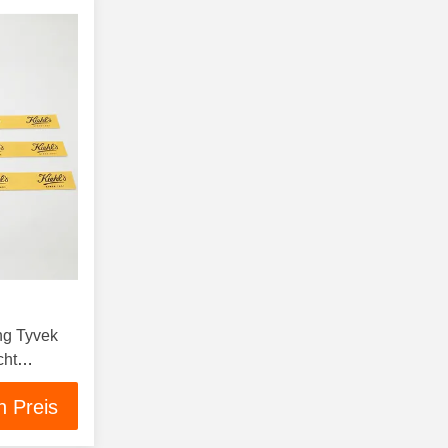
ng Tyvek
cht
and
n Preis