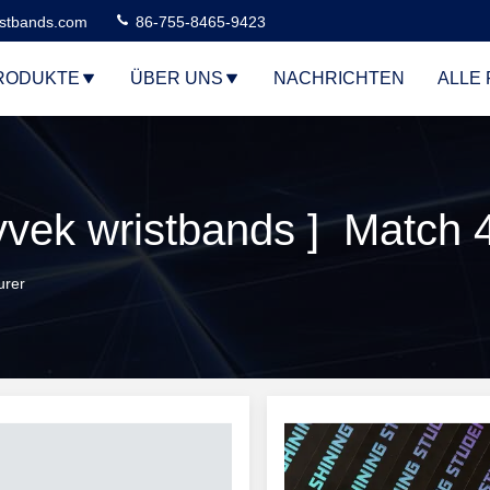
stbands.com
86-755-8465-9423
RODUKTE
ÜBER UNS
NACHRICHTEN
ALLE 
vek wristbands ] Match 4
urer