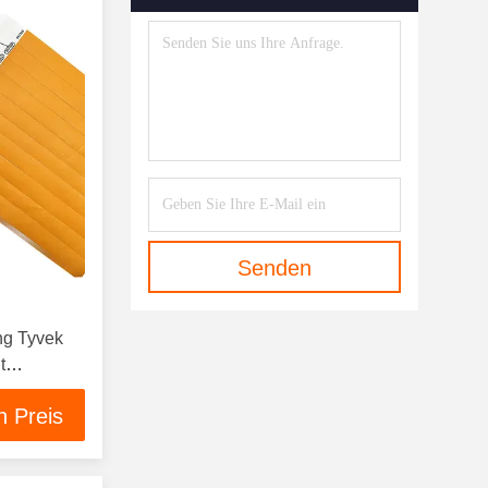
Senden
ng Tyvek
t
mband
n Preis