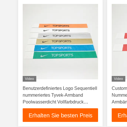
Video
Video
Benutzerdefiniertes Logo Sequentiell
Custom
nummeriertes Tyvek-Armband
Nummer
Poolwasserdicht Vollfarbdruck
Armbän
Einweg-Armband Armbänder
Vollfa
Erhalten Sie besten Preis
Erh
Armba