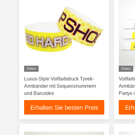
Video
Video
Luxus-Style Vollfarbdruck Tyvek-
Vollfar
Armbänder mit Sequenznummern
Armbänd
und Barcodes
Partys 
Erhalten Sie besten Preis
Erh