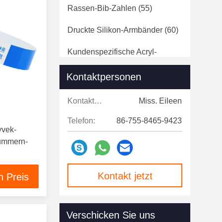
Rassen-Bib-Zahlen
(55)
Druckte Silikon-Armbänder
(60)
Kundenspezifische Acryl-
Keychains
(60)
Kontaktpersonen
Kontaktpersonen:
Miss. Eileen
Telefon:
86-755-8465-9423
yvek-
ummern-
Kontakt jetzt
n Preis
Verschicken Sie uns