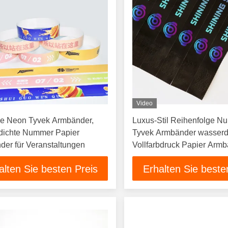
Video
he Neon Tyvek Armbänder,
Luxus-Stil Reihenfolge 
dichte Nummer Papier
Tyvek Armbänder wasserd
er für Veranstaltungen
Vollfarbdruck Papier Armb
individuellem Logo
alten Sie besten Preis
Erhalten Sie beste