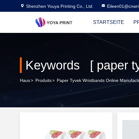
Shenzhen Youya Printing Co., Ltd.
Eileen01@cnwri
STARTSEITE
P
Keywords [ paper ty
Haus
>
Produits
>
Paper Tyvek Wristbands Online Manufact