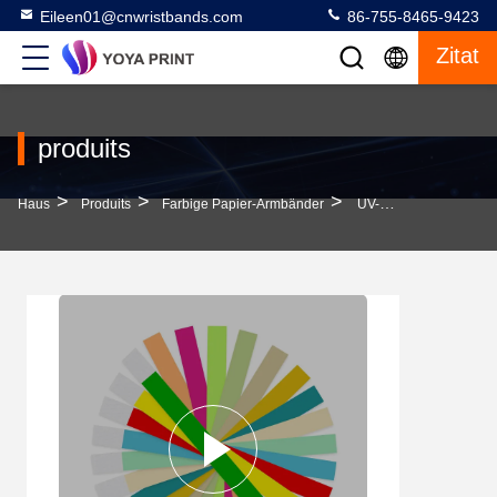
Eileen01@cnwristbands.com
86-755-8465-9423
Zitat
produits
>
>
>
Haus
Produits
Farbige Papier-Armbänder
UV-Beständige Festival-Papier-Armbänder, Synthetischer Druck Tyvek-Armband