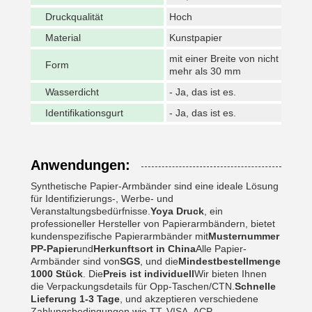
Druckqualität
Hoch
Material
Kunstpapier
mit einer Breite von nicht
Form
mehr als 30 mm
Wasserdicht
- Ja, das ist es.
Identifikationsgurt
- Ja, das ist es.
Anwendungen:
Synthetische Papier-Armbänder sind eine ideale Lösung
für Identifizierungs-, Werbe- und
Veranstaltungsbedürfnisse.
Yoya Druck
, ein
professioneller Hersteller von Papierarmbändern, bietet
kundenspezifische Papierarmbänder mit
Musternummer
PP-Papier
und
Herkunftsort in China
Alle Papier-
Armbänder sind von
SGS
, und die
Mindestbestellmenge
1000 Stück
. Die
Preis ist individuell
Wir bieten Ihnen
die Verpackungsdetails für Opp-Taschen/CTN.
Schnelle
Lieferung 1-3 Tage
, und akzeptieren verschiedene
Zahlungsbedingungen wie TT, VISA, ACP