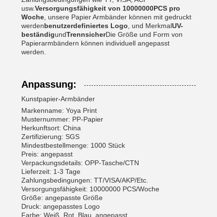
usw.
Versorgungsfähigkeit von 10000000PCS pro
Woche
, unsere Papier Armbänder können mit gedruckt
werden
benutzerdefiniertes Logo
, und Merkmal
UV-
beständig
und
Trennsicher
Die Größe und Form von
Papierarmbändern können individuell angepasst
werden.
Anpassung:
Kunstpapier-Armbänder
Markenname: Yoya Print
Musternummer: PP-Papier
Herkunftsort: China
Zertifizierung: SGS
Mindestbestellmenge: 1000 Stück
Preis: angepasst
Verpackungsdetails: OPP-Tasche/CTN
Lieferzeit: 1-3 Tage
Zahlungsbedingungen: TT/VISA/AKP/Etc.
Versorgungsfähigkeit: 10000000 PCS/Woche
Größe: angepasste Größe
Druck: angepasstes Logo
Farbe: Weiß, Rot, Blau, angepasst