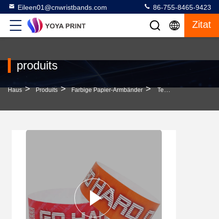
Eileen01@cnwristbands.com
86-755-8465-9423
Zitat
produits
>
>
>
Haus
Produits
Farbige Papier-Armbänder
Temperaturbeständige Farbpapier-Armbänder Mit Benutzerdefiniertem Logo