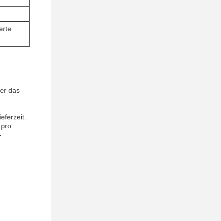
erte
her das
eferzeit.
 pro
-