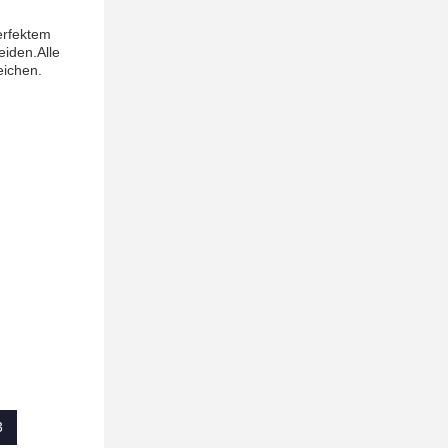
erfektem
iden.Alle
eichen.
3