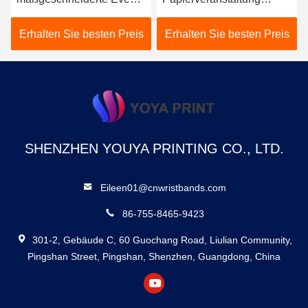
Armbänder, wasserdichte
Armbänder Tyvek Dupont
DuPont Tyvek-Armbänder
Einstellgröße
Erhalten Sie besten Preis
Erhalten Sie besten Preis
SHENZHEN YOUYA PRINTING CO., LTD.
Eileen01@cnwristbands.com
86-755-8465-9423
301-2, Gebäude C, 60 Guochang Road, Liulian Community,
Pingshan Street, Pingshan, Shenzhen, Guangdong, China