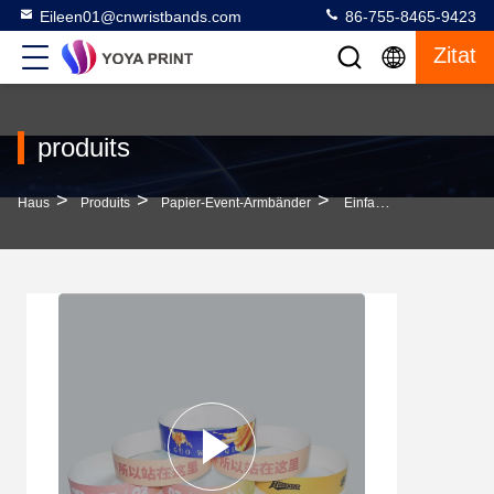
Eileen01@cnwristbands.com
86-755-8465-9423
Zitat
produits
>
>
>
Haus
Produits
Papier-Event-Armbänder
Einfache Neon Tyvek Armbänder, Wasserdichte Nummer Papier Armbänder Für Veranstaltungen