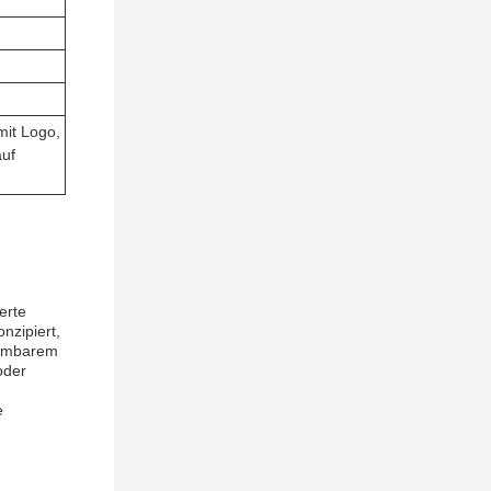
mit Logo,
auf
erte
nzipiert,
nehmbarem
oder
e