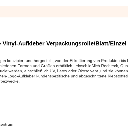
Vinyl-Aufkleber Verpackungsrolle/Blatt/Einzel 
n konzipiert und hergestellt, von der Etikettierung von Produkten bis 
hiedenen Formen und Größen erhältlich., einschließlich Rechteck, Qu
ckt werden, einschließlich UV, Latex oder Ökosolvent.,und sie können
men-Logo-Aufkleber kundenspezifische und abgeschnittene Klebstoffeti
erbezwecke.
szentrum