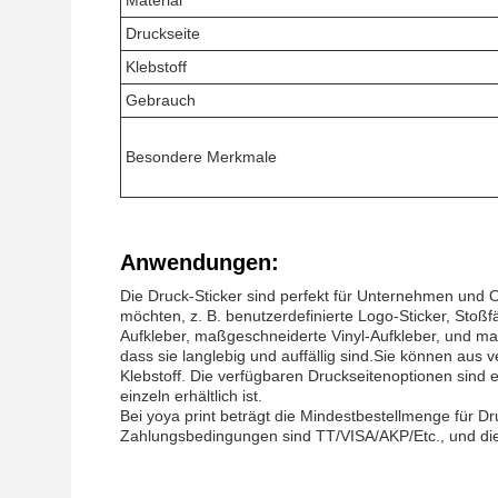
Material
Druckseite
Klebstoff
Gebrauch
Besondere Merkmale
Anwendungen:
Die Druck-Sticker sind perfekt für Unternehmen und 
möchten, z. B. benutzerdefinierte Logo-Sticker, Sto
Aufkleber, maßgeschneiderte Vinyl-Aufkleber, und maß
dass sie langlebig und auffällig sind.Sie können au
Klebstoff. Die verfügbaren Druckseitenoptionen sind e
einzeln erhältlich ist.
Bei yoya print beträgt die Mindestbestellmenge für D
Zahlungsbedingungen sind TT/VISA/AKP/Etc., und di