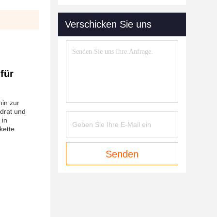
Verschicken Sie uns
für
hin zur
adrat und
 in
kette
Senden