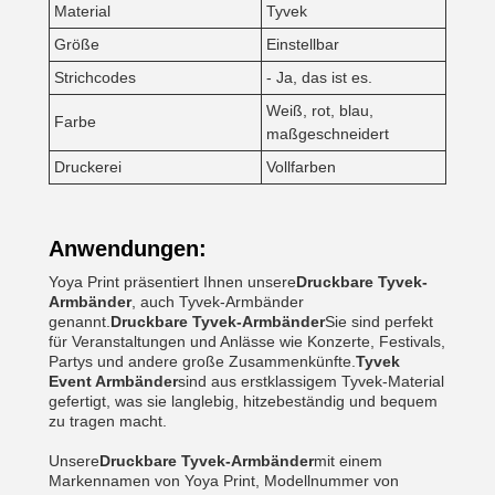
Material
Tyvek
Größe
Einstellbar
Strichcodes
- Ja, das ist es.
Weiß, rot, blau,
Farbe
maßgeschneidert
Druckerei
Vollfarben
Anwendungen:
Yoya Print präsentiert Ihnen unsere
Druckbare Tyvek-
Armbänder
, auch Tyvek-Armbänder
genannt.
Druckbare Tyvek-Armbänder
Sie sind perfekt
für Veranstaltungen und Anlässe wie Konzerte, Festivals,
Partys und andere große Zusammenkünfte.
Tyvek
Event Armbänder
sind aus erstklassigem Tyvek-Material
gefertigt, was sie langlebig, hitzebeständig und bequem
zu tragen macht.
Unsere
Druckbare Tyvek-Armbänder
mit einem
Markennamen von Yoya Print, Modellnummer von