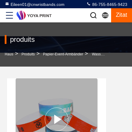
Eileen01@cnwristbands.com
86-755-8465-9423
Zitat
produits
>
>
>
Haus
Produits
Papier-Event-Armbänder
Wasserdichte, Personalisierte Tyvek-Armbänder, Verstellbare, Druckbare Event-Armbänder