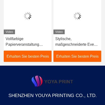
Video
Video
Vollfarbige
Stylische,
Papierveranstaltung
maßgeschneiderte Event-
Armbänder mit Barcode
Armbänder, wasserdichte
Wärmebeständig mit
DuPont Tyvek-Armbänder
Erhalten Sie besten Preis
Erhalten Sie besten Preis
Tyvek Material
SHENZHEN YOUYA PRINTING CO., LTD.