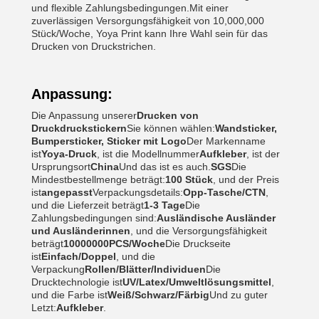
und flexible Zahlungsbedingungen.Mit einer
zuverlässigen Versorgungsfähigkeit von 10,000,000
Stück/Woche, Yoya Print kann Ihre Wahl sein für das
Drucken von Druckstrichen.
Anpassung:
Die Anpassung unserer
Drucken von
Druckdruckstickern
Sie können wählen:
Wandsticker,
Bumpersticker, Sticker mit Logo
Der Markenname
ist
Yoya-Druck
, ist die Modellnummer
Aufkleber
, ist der
Ursprungsort
China
Und das ist es auch.
SGS
Die
Mindestbestellmenge beträgt:
100 Stück
, und der Preis
ist
angepasst
Verpackungsdetails:
Opp-Tasche/CTN
,
und die Lieferzeit beträgt
1-3 Tage
Die
Zahlungsbedingungen sind:
Ausländische Ausländer
und Ausländerinnen
, und die Versorgungsfähigkeit
beträgt
10000000PCS/Woche
Die Druckseite
ist
Einfach/Doppel
, und die
Verpackung
Rollen/Blätter/Individuen
Die
Drucktechnologie ist
UV/Latex/Umweltlösungsmittel
,
und die Farbe ist
Weiß/Schwarz/Färbig
Und zu guter
Letzt:
Aufkleber
.