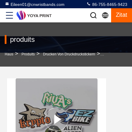
Eileen01@cnwristbands.com
86-755-8465-9423
Zitat
produits
>
>
>
Haus
Produits
Drucken Von Druckdruckstickern
Farbenfrohe Aufk