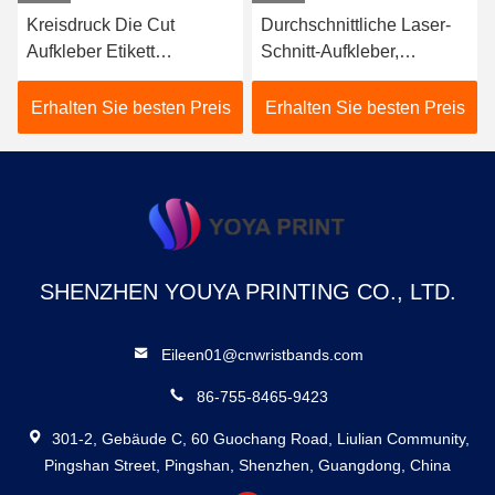
Kreisdruck Die Cut
Durchschnittliche Laser-
Aufkleber Etikett
Schnitt-Aufkleber,
abnehmbare Einseite für
wasserdichte Sticker.
Veranstaltungen
Erhalten Sie besten Preis
Erhalten Sie besten Preis
SHENZHEN YOUYA PRINTING CO., LTD.
Eileen01@cnwristbands.com
86-755-8465-9423
301-2, Gebäude C, 60 Guochang Road, Liulian Community,
Pingshan Street, Pingshan, Shenzhen, Guangdong, China