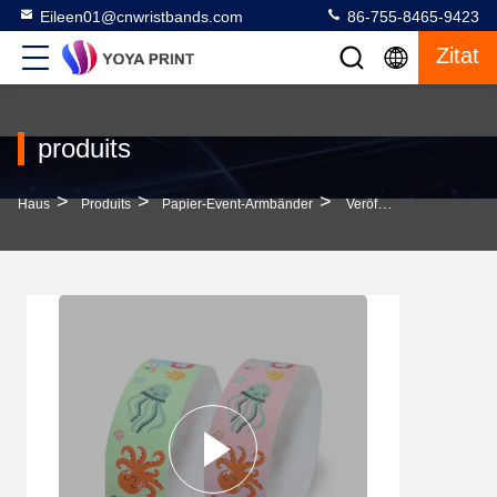
Eileen01@cnwristbands.com
86-755-8465-9423
Zitat
produits
>
>
>
Haus
Produits
Papier-Event-Armbänder
Veröffentlichung Von Dokumenten Und Dokumenten, Die In Form Von Dokumenten Oder Dokumenten Verwendet Werden