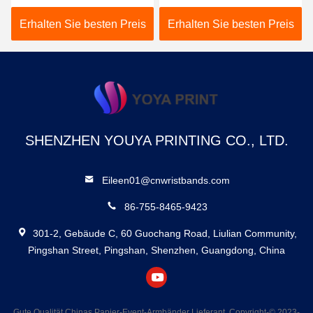
Armbänder mit Barcode
Armbänder, wasserdichte
Wärmebeständig mit
DuPont Tyvek-Armbänder
Erhalten Sie besten Preis
Erhalten Sie besten Preis
Tyvek Material
SHENZHEN YOUYA PRINTING CO., LTD.
Eileen01@cnwristbands.com
86-755-8465-9423
301-2, Gebäude C, 60 Guochang Road, Liulian Community,
Pingshan Street, Pingshan, Shenzhen, Guangdong, China
Gute Qualität Chinas Papier-Event-Armbänder Lieferant. Copyright-© 2023-