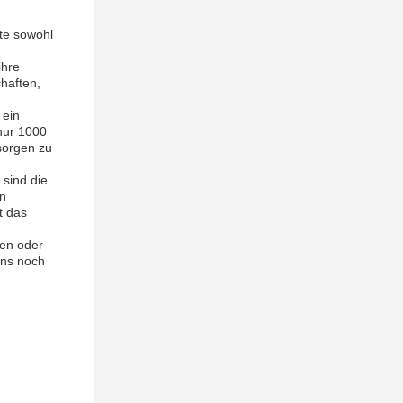
te sowohl
ihre
haften,
 ein
nur 1000
sorgen zu
 sind die
on
t das
hen oder
uns noch