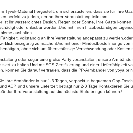
Tyvek-Material hergestellt, um sicherzustellen, dass sie für Ihre Gäs
sen perfekt zu jedem, der an Ihrer Veranstaltung teilnimmt..
r ist ihr wasserdichtes Design. Regen oder Sonne, Ihre Gäste können 
chädigt oder unlesbar werden.Und mit ihren hitzebeständigen Eigensc
bleme aushalten.
 Fähigkeit, vollständig an Ihre Veranstaltung angepasst zu werden.oder
irklich einzigartig zu machenUnd mit einer Mindestbestellmenge von 
e benötigen, ohne sich um überschüssige Verschwendung oder Kosten 
ranstaltung oder sogar eine große Party veranstalten, unsere Armbänder
siert zu halten.Und mit SGS-Zertifizierung und einer Lieferfähigkeit v
en, können Sie darauf vertrauen, dass die PP-Armbänder von yoya prin
 Sie Ihre Armbänder in nur 1-3 Tagen, verpackt in bequemen Opp-Tasc
d ACP, und unsere Lieferzeit beträgt nur 2-3 Tage.Kontaktieren Sie 
änder Ihre Veranstaltung auf die nächste Stufe bringen können.!