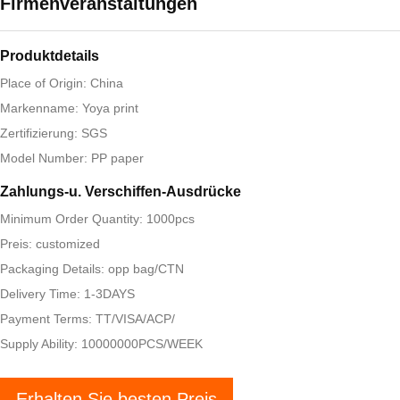
Firmenveranstaltungen
Produktdetails
Place of Origin: China
Markenname: Yoya print
Zertifizierung: SGS
Model Number: PP paper
Zahlungs-u. Verschiffen-Ausdrücke
Minimum Order Quantity: 1000pcs
Preis: customized
Packaging Details: opp bag/CTN
Delivery Time: 1-3DAYS
Payment Terms: TT/VISA/ACP/
Supply Ability: 10000000PCS/WEEK
Erhalten Sie besten Preis