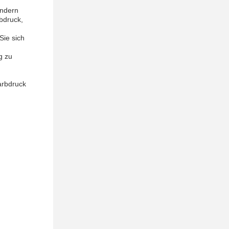
ändern
bdruck,
Sie sich
g zu
arbdruck