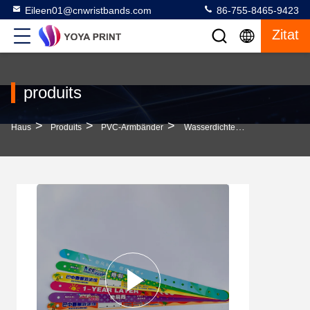
Eileen01@cnwristbands.com
86-755-8465-9423
Zitat
produits
>
>
>
Haus
Produits
PVC-Armbänder
Wasserdichte PVC-Armbänder Mit Individuellem Logo Für Ihre Geschäftsanforderungen Und Feuchte Umgebungen