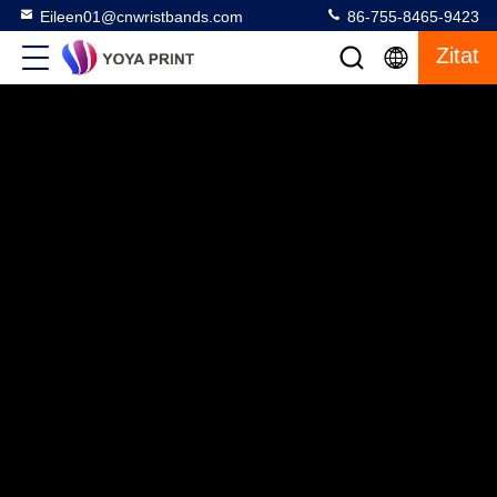
Eileen01@cnwristbands.com
86-755-8465-9423
Zitat