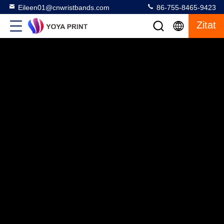
Eileen01@cnwristbands.com
86-755-8465-9423
Zitat