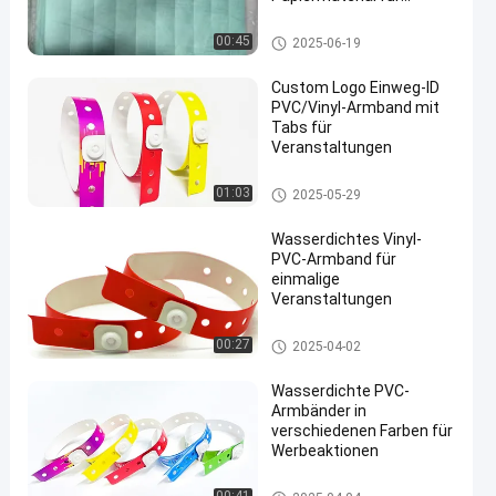
langlebige und
wasserdichte
Tyvek-Papier-Armbänder
00:45
2025-06-19
Veranstaltungssicherheit
Custom Logo Einweg-ID
PVC/Vinyl-Armband mit
Tabs für
Veranstaltungen
en
PVC-Armbänder
01:03
2025-05-29
Wasserdichtes Vinyl-
PVC-Armband für
einmalige
Veranstaltungen
PVC-Armbänder
00:27
2025-04-02
Wasserdichte PVC-
Armbänder in
verschiedenen Farben für
Werbeaktionen
PVC-Armbänder