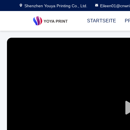
Shenzhen Youya Printing Co., Ltd.
Eileen01@cnwri
STARTSEITE
P