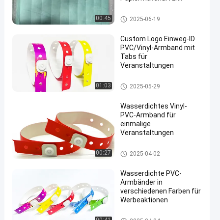
langlebige und
wasserdichte
Tyvek-Papier-Armbänder
00:45
2025-06-19
Veranstaltungssicherheit
Custom Logo Einweg-ID
PVC/Vinyl-Armband mit
Tabs für
Veranstaltungen
PVC-Armbänder
01:03
2025-05-29
Wasserdichtes Vinyl-
PVC-Armband für
einmalige
Veranstaltungen
PVC-Armbänder
00:27
2025-04-02
Wasserdichte PVC-
Armbänder in
verschiedenen Farben für
Werbeaktionen
PVC-Armbänder