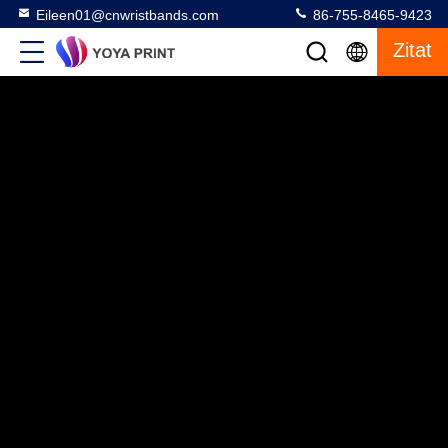
Eileen01@cnwristbands.com
86-755-8465-9423
Zitat