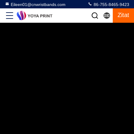
Eileen01@cnwristbands.com
86-755-8465-9423
Zitat