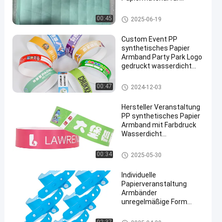
langlebige und
wasserdichte
Tyvek-Papier-Armbänder
00:45
2025-06-19
Veranstaltungssicherheit
Custom Event PP
synthetisches Papier
Armband Party Park Logo
gedruckt wasserdicht
schweißfest Eintritt
Eintritt Armbänder
Papier-Event-Armbänder
00:47
2024-12-03
Hersteller Veranstaltung
PP synthetisches Papier
Armband mit Farbdruck
Wasserdicht
Schweißbeständig
Einlass Armband
Papier-Event-Armbänder
00:34
2025-05-30
Individuelle
Papierveranstaltung
Armbänder
unregelmäßige Form
polierte
Oberflächenbehandlung
Papier-Event-Armbänder