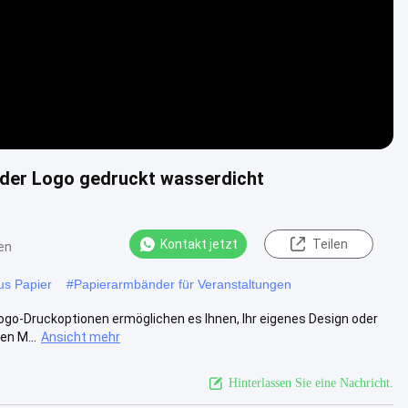
nder Logo gedruckt wasserdicht
Kontakt jetzt
Teilen
en
us Papier
#
Papierarmbänder für Veranstaltungen
ogo-Druckoptionen ermöglichen es Ihnen, Ihr eigenes Design oder
en M...
Ansicht mehr
Hinterlassen Sie eine Nachricht.