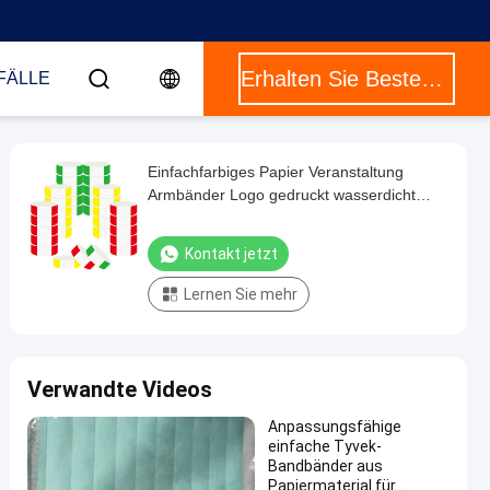
Erhalten Sie Besten Preis
FÄLLE
Einfachfarbiges Papier Veranstaltung
Armbänder Logo gedruckt wasserdicht
Tränenbeständig Eintrittskarte Armbänder
Kontakt jetzt
Lernen Sie mehr
Verwandte Videos
Anpassungsfähige
einfache Tyvek-
Bandbänder aus
Papiermaterial für