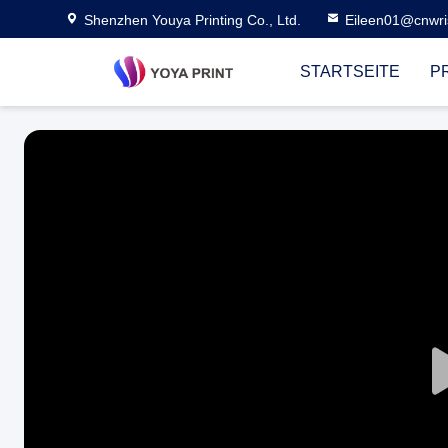
Shenzhen Youya Printing Co., Ltd.
Eileen01@cnwri
STARTSEITE
P