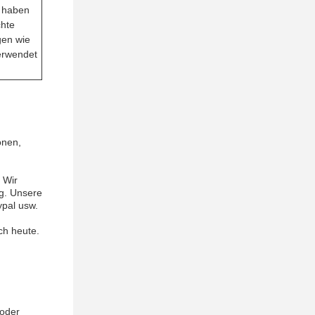
s haben
hte
gen wie
erwendet
onen,
 Wir
g. Unsere
ypal usw.
ch heute.
 oder