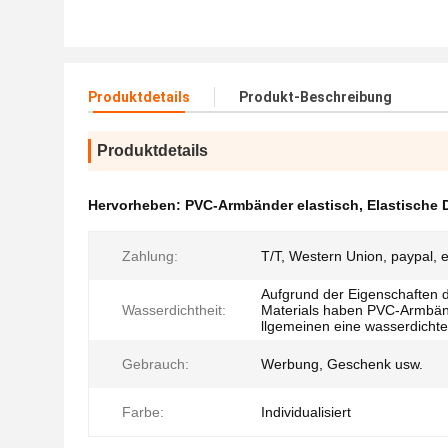
Produktdetails
Produkt-Beschreibung
Produktdetails
Hervorheben:
PVC-Armbänder elastisch
,
Elastische
Zahlung:
T/T, Western Union, paypal, e
Aufgrund der Eigenschaften 
Wasserdichtheit:
Materials haben PVC-Armbän
llgemeinen eine wasserdicht
Gebrauch:
Werbung, Geschenk usw.
Farbe:
Individualisiert