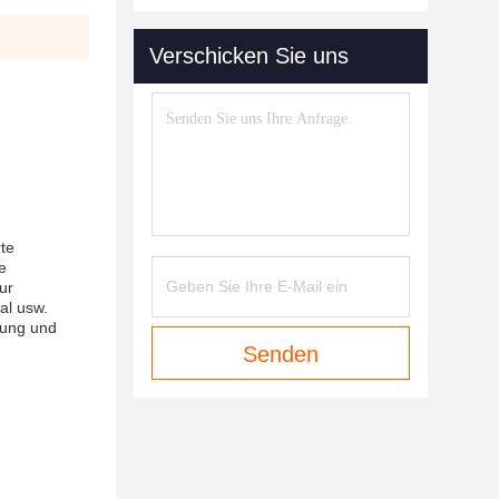
Verschicken Sie uns
te
e
ur
al usw.
tung und
Senden