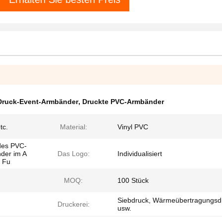
 Druck-Event-Armbänder
,
Druckte PVC-Armbänder
tc.
Material:
Vinyl PVC
des PVC-
der im A
Das Logo:
Individualisiert
e Fu
MOQ:
100 Stück
Siebdruck, Wärmeübertragungsd
Druckerei:
usw.