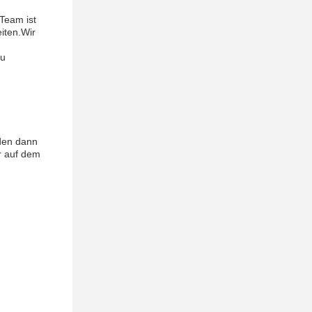
Team ist
iten.Wir
zu
rden dann
r auf dem