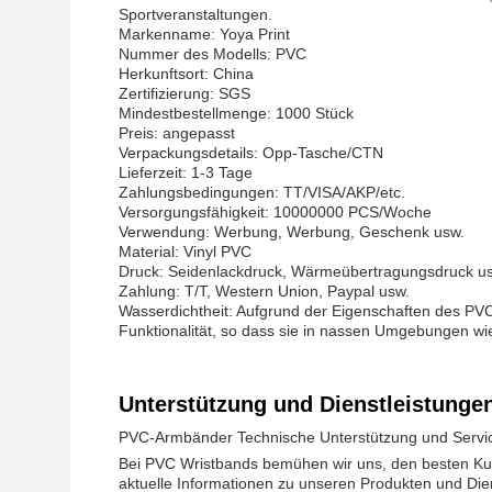
Sportveranstaltungen.
Markenname: Yoya Print
Nummer des Modells: PVC
Herkunftsort: China
Zertifizierung: SGS
Mindestbestellmenge: 1000 Stück
Preis: angepasst
Verpackungsdetails: Opp-Tasche/CTN
Lieferzeit: 1-3 Tage
Zahlungsbedingungen: TT/VISA/AKP/etc.
Versorgungsfähigkeit: 10000000 PCS/Woche
Verwendung: Werbung, Werbung, Geschenk usw.
Material: Vinyl PVC
Druck: Seidenlackdruck, Wärmeübertragungsdruck u
Zahlung: T/T, Western Union, Paypal usw.
Wasserdichtheit: Aufgrund der Eigenschaften des PV
Funktionalität, so dass sie in nassen Umgebungen w
Unterstützung und Dienstleistunge
PVC-Armbänder Technische Unterstützung und Servi
Bei PVC Wristbands bemühen wir uns, den besten Kun
aktuelle Informationen zu unseren Produkten und Dien