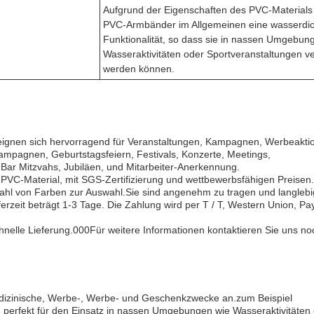
Aufgrund der Eigenschaften des PVC-Material
PVC-Armbänder im Allgemeinen eine wasserdic
Funktionalität, so dass sie in nassen Umgebun
Wasseraktivitäten oder Sportveranstaltungen v
werden können.
eignen sich hervorragend für Veranstaltungen, Kampagnen, Werbeakti
mpagnen, Geburtstagsfeiern, Festivals, Konzerte, Meetings,
ar Mitzvahs, Jubiläen, und Mitarbeiter-Anerkennung.
C-Material, mit SGS-Zertifizierung und wettbewerbsfähigen Preisen.
zahl von Farben zur Auswahl.Sie sind angenehm zu tragen und langlebi
erzeit beträgt 1-3 Tage. Die Zahlung wird per T / T, Western Union, Pa
chnelle Lieferung.000Für weitere Informationen kontaktieren Sie uns no
dizinische, Werbe-, Werbe- und Geschenkzwecke an.zum Beispiel
 perfekt für den Einsatz in nassen Umgebungen wie Wasseraktivitäten