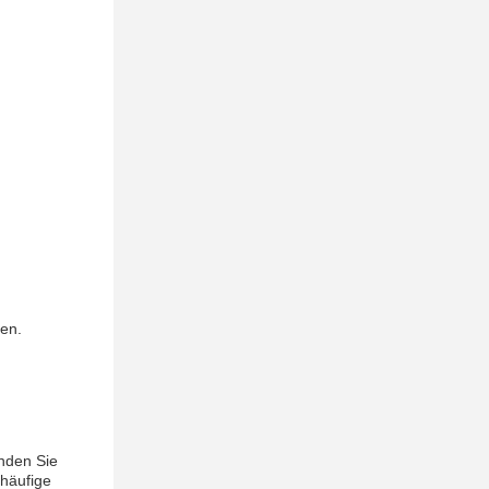
en.
nden Sie
 häufige