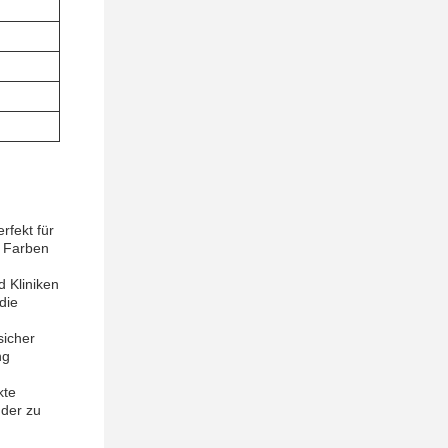
rfekt für
n Farben
d Kliniken
die
sicher
ng
kte
nder zu