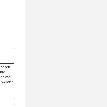
s haben
hte
gen wie
erwendet