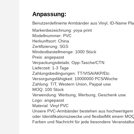
Anpassung:
Benutzerdefinierte Armbänder aus Vinyl, ID-Name P
Markenbezeichnung: yoya print
Modellnummer: PVC
Herkunftsort: China
Zertifizierung: SGS
Mindestbestellmenge: 1000 Stück
Preis: angepasst
Verpackungsdetails: Opp-Tasche/CTN
Lieferzeit: 1-3 Tage
Zahlungsbedingungen: TT/VISA/AKP/Etc.
Versorgungsfähigkeit: 10000000 PCS/Woche
Zahlung: T/T, Western Union, Paypal usw.
MOQ: 100 Stück
Verwendung: Werbung, Werbung, Geschenk usw.
Logo: angepasst
Material: Vinyl PVC
Unsere PVC-Armbänder bestehen aus hochwertigem Vi
oder Identifikationszwecke.und flexibelMit einem MO
Farben und Nachricht für jede besondere Veranstalt