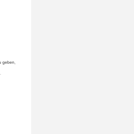
u geben,
.