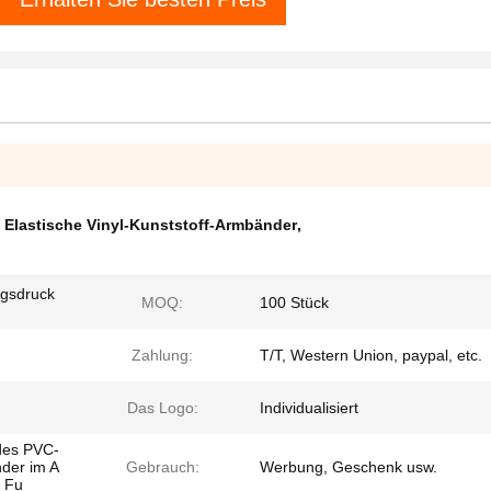
,
Elastische Vinyl-Kunststoff-Armbänder
,
gsdruck
MOQ:
100 Stück
Zahlung:
T/T, Western Union, paypal, etc.
Das Logo:
Individualisiert
des PVC-
der im A
Gebrauch:
Werbung, Geschenk usw.
e Fu