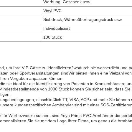
Werbung, Geschenk usw.
Vinyl PVC
Siebdruck, Wärmeübertragungsdruck usw.
Individualisiert
100 Stück
, um Ihre VIP-Gäste zu identifizieren?wodurch sie wasserdicht und pe
ten oder Sportveranstaltungen sindWir bieten Ihnen eine Vielzahl vo
 Ihren Vorgaben anpassen können.
 sie ideal für die Identifizierung von Patienten in Krankenhäusern un
indestbestellmenge von 1000 Stück können Sie sicher sein, dass Sie 
tigen.
ungsbedingungen, einschließlich TT, VISA, ACP und mehr.Sie können 
unsere kundenspezifischen Armbänder sind mit einer SGS-Zertifizieru
er für Werbezwecke suchen, sind Yoya Prints PVC-Armbänder die perfe
ersonalisieren Sie sie mit dem Logo Ihrer Firma, um genau die Armbä