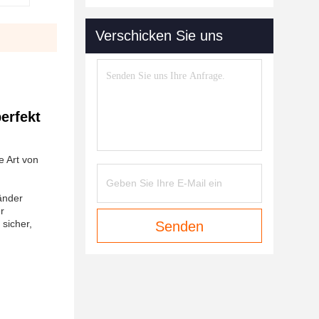
Verschicken Sie uns
erfekt
e Art von
änder
r
 sicher,
Senden