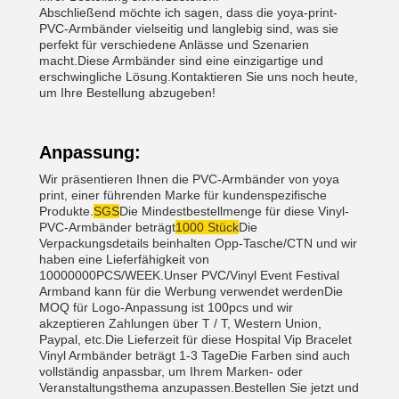
Abschließend möchte ich sagen, dass die yoya-print-
PVC-Armbänder vielseitig und langlebig sind, was sie
perfekt für verschiedene Anlässe und Szenarien
macht.Diese Armbänder sind eine einzigartige und
erschwingliche Lösung.Kontaktieren Sie uns noch heute,
um Ihre Bestellung abzugeben!
Anpassung:
Wir präsentieren Ihnen die PVC-Armbänder von yoya
print, einer führenden Marke für kundenspezifische
Produkte.
SGS
Die Mindestbestellmenge für diese Vinyl-
PVC-Armbänder beträgt
1000 Stück
Die
Verpackungsdetails beinhalten Opp-Tasche/CTN und wir
haben eine Lieferfähigkeit von
10000000PCS/WEEK.Unser PVC/Vinyl Event Festival
Armband kann für die Werbung verwendet werdenDie
MOQ für Logo-Anpassung ist 100pcs und wir
akzeptieren Zahlungen über T / T, Western Union,
Paypal, etc.Die Lieferzeit für diese Hospital Vip Bracelet
Vinyl Armbänder beträgt 1-3 TageDie Farben sind auch
vollständig anpassbar, um Ihrem Marken- oder
Veranstaltungsthema anzupassen.Bestellen Sie jetzt und