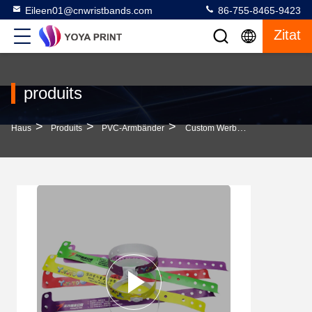
Eileen01@cnwristbands.com
86-755-8465-9423
Zitat
produits
>
>
>
Haus
Produits
PVC-Armbänder
Custom Werbegeschenke Logo Vinyl PVC Armbänder Einfach PVC Wasserdicht Farbpapier