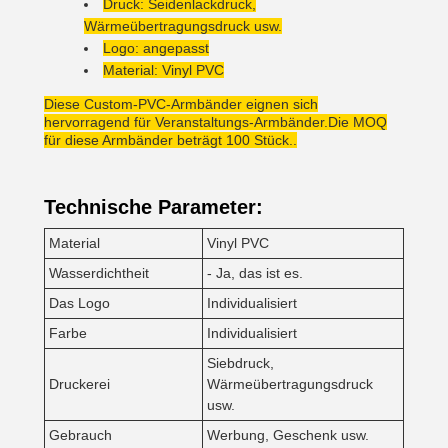
Druck: Seidenlackdruck,
Wärmeübertragungsdruck usw.
Logo: angepasst
Material: Vinyl PVC
Diese Custom-PVC-Armbänder eignen sich
hervorragend für Veranstaltungs-Armbänder.Die MOQ
für diese Armbänder beträgt 100 Stück..
Technische Parameter:
Material
Vinyl PVC
Wasserdichtheit
- Ja, das ist es.
Das Logo
Individualisiert
Farbe
Individualisiert
Siebdruck,
Druckerei
Wärmeübertragungsdruck
usw.
Gebrauch
Werbung, Geschenk usw.