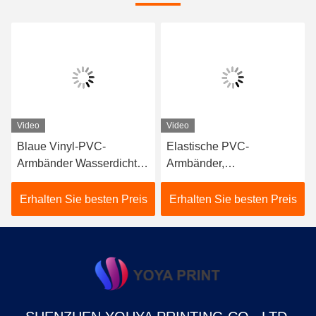
Video
Video
Blaue Vinyl-PVC-
Elastische PVC-
Armbänder Wasserdicht
Armbänder,
für Wassersport und
kundenspezifische weiche
Sportveranstaltungen
Vinyl-Armbänder.
Erhalten Sie besten Preis
Erhalten Sie besten Preis