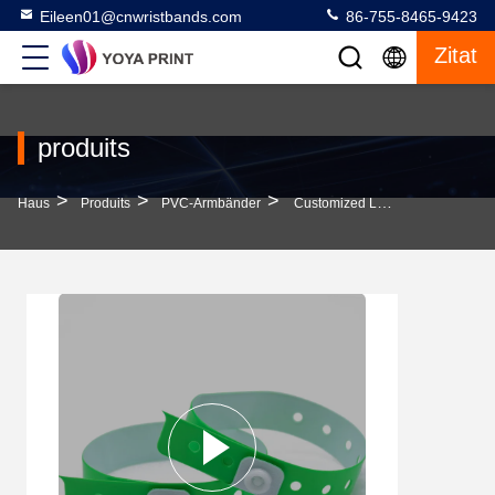
Eileen01@cnwristbands.com
86-755-8465-9423
Zitat
produits
>
>
>
Haus
Produits
PVC-Armbänder
Customized Logo Vinyl PVC L-Förmige Unterhaltungs Armbänder Für Konferenzen