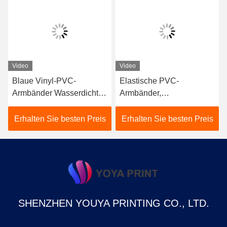
Video
Video
Blaue Vinyl-PVC-
Elastische PVC-
Armbänder Wasserdicht
Armbänder,
für Wassersport und
kundenspezifische weiche
Sportveranstaltungen
Vinyl-Armbänder.
Erhalten Sie besten Preis
Erhalten Sie besten Preis
SHENZHEN YOUYA PRINTING CO., LTD.