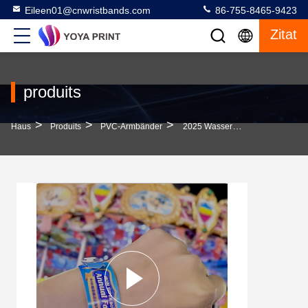
Eileen01@cnwristbands.com
86-755-8465-9423
Zitat
produits
>
>
>
Haus
Produits
PVC-Armbänder
2025 Wasserdicht Custom Vollfarb Logo Plastik Armband Für Veranstaltungen