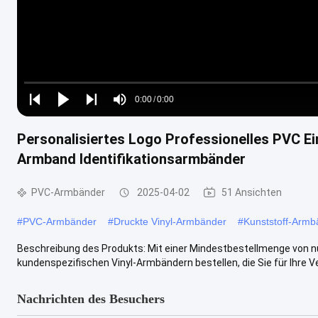
Loaded
:
0%
0:00
/
0:00
Play
Play
Play
Mute
Current
Duration
next
next
Personalisiertes Logo Professionelles PVC E
Time
Armband Identifikationsarmbänder
PVC-Armbänder
2025-04-02
51 Ansichten
#
PVC-Armbänder
#
Druckte Vinyl-Armbänder
#
Kunststoff-Armb
Beschreibung des Produkts: Mit einer Mindestbestellmenge von n
kundenspezifischen Vinyl-Armbändern bestellen, die Sie für Ihre Ver
Nachrichten des Besuchers