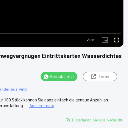
Auto
Picture-
Fullscre
in-
Picture
inwegvergnügen Eintrittskarten Wasserdichtes
Kontakt jetzt
Teilen
änder aus Vinyl
ur 100 Stück können Sie ganz einfach die genaue Anzahl an
anstaltung .....
Ansicht mehr
Hinterlassen Sie eine Nachricht.