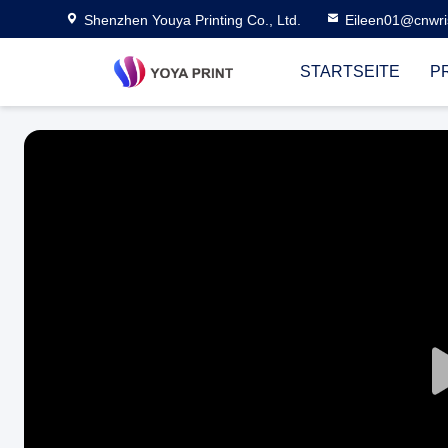
Shenzhen Youya Printing Co., Ltd.
Eileen01@cnwri
STARTSEITE
P