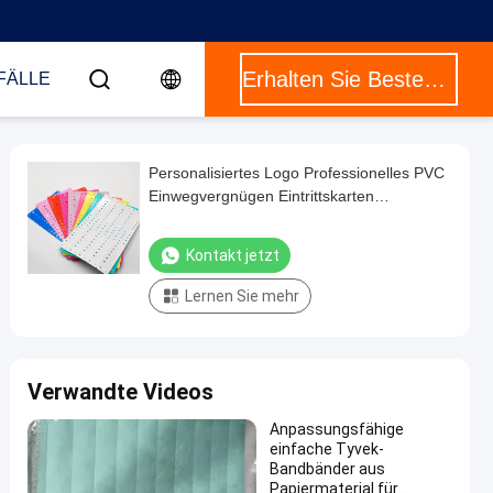
Erhalten Sie Besten Preis
FÄLLE
Personalisiertes Logo Professionelles PVC
Einwegvergnügen Eintrittskarten
Wasserdichtes Armband
Identifikationsarmbänder
Kontakt jetzt
Lernen Sie mehr
Verwandte Videos
Anpassungsfähige
einfache Tyvek-
Bandbänder aus
Papiermaterial für