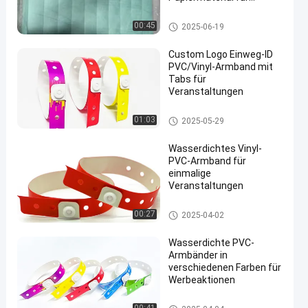
langlebige und
wasserdichte
Tyvek-Papier-Armbänder
00:45
2025-06-19
Veranstaltungssicherheit
Custom Logo Einweg-ID
PVC/Vinyl-Armband mit
Tabs für
Veranstaltungen
en
PVC-Armbänder
01:03
2025-05-29
Wasserdichtes Vinyl-
PVC-Armband für
einmalige
Veranstaltungen
PVC-Armbänder
00:27
2025-04-02
Wasserdichte PVC-
Armbänder in
verschiedenen Farben für
Werbeaktionen
PVC-Armbänder