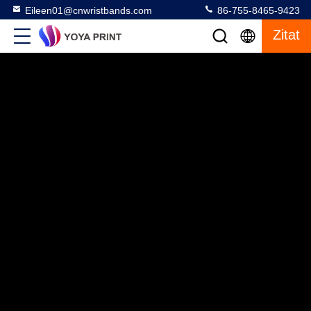
Eileen01@cnwristbands.com
86-755-8465-9423
Zitat