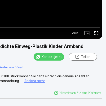
Auto
Picture-
Fullscre
in-
Picture
rdichte Einweg-Plastik Kinder Armband
Kontakt jetzt
Teilen
änder aus Vinyl
ur 100 Stück können Sie ganz einfach die genaue Anzahl an
anstaltung .....
Ansicht mehr
Hinterlassen Sie eine Nachricht.