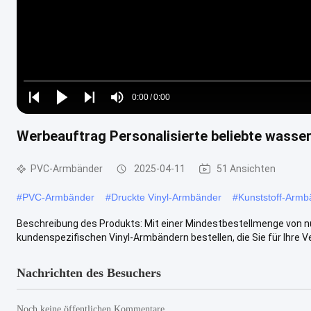
Loaded
:
0%
0:00
/
0:00
Play
Play
Play
Mute
Current
Duration
next
next
Werbeauftrag Personalisierte beliebte wasse
Time
PVC-Armbänder
2025-04-11
51 Ansichten
#
PVC-Armbänder
#
Druckte Vinyl-Armbänder
#
Kunststoff-Armb
Beschreibung des Produkts: Mit einer Mindestbestellmenge von n
kundenspezifischen Vinyl-Armbändern bestellen, die Sie für Ihre Ver
Nachrichten des Besuchers
Noch keine öffentlichen Kommentare