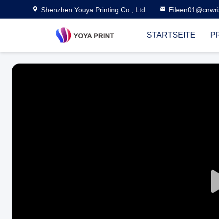
Shenzhen Youya Printing Co., Ltd.
Eileen01@cnwri
STARTSEITE
P