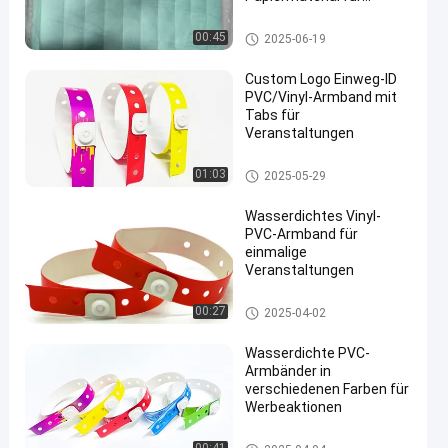
langlebige und
wasserdichte
Tyvek-Papier-Armbänder
00:45
2025-06-19
Veranstaltungssicherheit
Custom Logo Einweg-ID
PVC/Vinyl-Armband mit
Tabs für
Veranstaltungen
en
PVC-Armbänder
01:03
2025-05-29
Wasserdichtes Vinyl-
PVC-Armband für
einmalige
Veranstaltungen
PVC-Armbänder
00:27
2025-04-02
Wasserdichte PVC-
Armbänder in
verschiedenen Farben für
Werbeaktionen
PVC-Armbänder