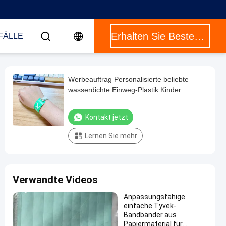
Erhalten Sie Besten Preis
FÄLLE
Werbeauftrag Personalisierte beliebte
wasserdichte Einweg-Plastik Kinder
Armband
Kontakt jetzt
Lernen Sie mehr
Verwandte Videos
Anpassungsfähige
einfache Tyvek-
Bandbänder aus
Papiermaterial für