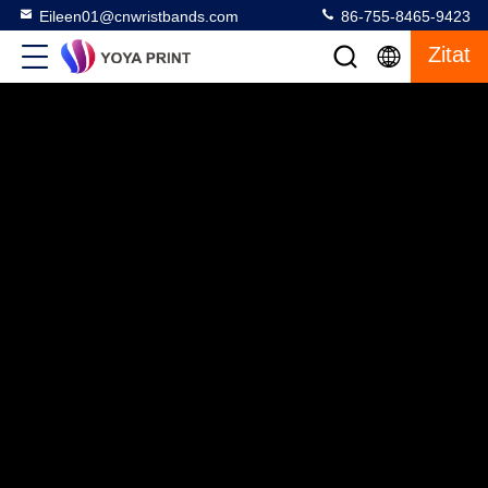
Eileen01@cnwristbands.com
86-755-8465-9423
Zitat